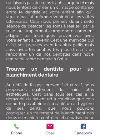
ne faisons pas de soins (sauf si urgence) mais
nous tentons de créer un climat de confiance
entre le dentiste et votre enfant afin qu’il
veuille par lui- même revenir pour les visites
ultérieures. Cela nous permet durant cette
séance de détecter les soins à réaliser par la
suite ou simplement comprendre comment
adapter les techniques préventives avec
votre enfant à l'avenir. C’est une méthode qui
a fait ses preuves avec les plus petits mais
aussi avec les adultes les plus stressés de
rencontrer un de nos dentistes dans notre
centre de santé dentaire à Ghlin.
Trouver un dentiste pour un
blanchiment dentaire
Au-delà de l’aspect préventif et curatif, nous
proposons également des soins plus
esthétiques. C’est dans tous les cas à la
demande du patient (et à condition que cela
ne porte pas atteinte à la santé ou à l’hygiène
de ses dents), que nous pouvons
prodiguer un traitement de blanchiment des
dents de manière contrôlée et sécurisée pour
votre santé bucco-dentaire. Nous maîtrisons
également toutes les autres techniques de
traitements esthétiques (prothèses amovibles,
Phone
Email
Facebook
prothèses sur implants, bridge, etc.) afin de