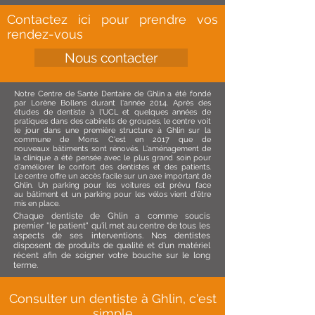
Contactez ici pour prendre vos
rendez-vous
Nous contacter
Notre Centre de Santé Dentaire de Ghlin a été fondé
par Lorène Bollens durant l'année 2014. Après des
études de dentiste à l'UCL et quelques années de
pratiques dans des cabinets de groupes, le centre voit
le jour dans une première structure à Ghlin sur la
commune de Mons. C'est en 2017 que de
nouveaux bâtiments sont rénovés. L'aménagement de
la clinique a été pensée avec le plus grand soin pour
d'améliorer le confort des dentistes et des patients.
Le centre offre un accès facile sur un axe important de
Ghlin. Un parking pour les voitures est prévu face
au bâtiment et un parking pour les vélos vient d'être
mis en place.
Chaque dentiste de Ghlin a comme soucis
premier "le patient" qu'il met au centre de tous les
aspects de ses interventions. Nos dentistes
disposent de produits de qualité et d'un matériel
récent afin de soigner votre bouche sur le long
terme.
Consulter un dentiste à Ghlin, c'est
simple